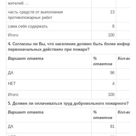
жителей …
часть средств от выполнения
13
противопожарных работ
сама себя содержать
8
Итого
100
4. Согласны ли Вы, что население должно быть более информи
первоначальных действиях при пожаре?
Вариант ответа
%
Кол-во 
ответов
ДА
96
НЕТ
4
Итого
100
5. Должен ли оплачиваться труд добровольного пожарного?
Вариант ответа
%
Кол-во 
ответов
ДА
81