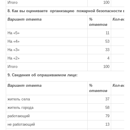
Итого
100
8. Как вы оцениваете организацию пожарной безопасности в р
Вариант ответа
%
Кол-во 
ответов
На «5»
11
На «4»
53
На «3»
33
На «2»
4
Итого
100
9. Сведения об опрашиваемом лице:
Вариант ответа
%
Кол-во 
ответов
житель села
37
житель города
58
работающий
79
не работающий
13