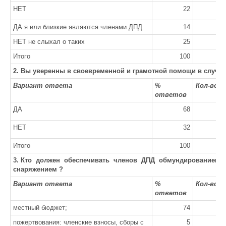
НЕТ
22
ДА я или близкие являются членами ДПД
14
НЕТ не слыхал о таких
25
Итого
100
2. Вы уверенны в своевременной и грамотной помощи в случа
Вариант ответа
%
Кол-во 
ответов
ДА
68
НЕТ
32
Итого
100
3. Кто должен обеспечивать членов ДПД обмундированием,
снаряжением ?
Вариант ответа
%
Кол-во 
ответов
местный бюджет;
74
пожертвования: членские взносы, сборы с
5